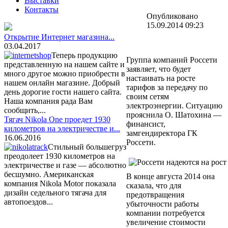
Выставки
Контакты
Опубликовано
15.09.2014 09:23
Открытие Интернет магазина...
03.04.2017
Теперь продукцию
Группа компаний Россети
представленную на нашем сайте и
заявляет, что будет
много другое можно приобрести в
настаивать на росте
нашем онлайн магазине. Добрый
тарифов за передачу по
день дорогие гости нашего сайта.
своим сетям
Наша компания рада Вам
электроэнергии. Ситуацию
сообщить,...
прояснила О. Шатохина —
Тягач Nikola One проедет 1930
финансист,
километров на электричестве и...
замгендиректора ГК
16.06.2016
Россети.
Стильный большегруз
преодолеет 1930 километров на
электричестве и газе — абсолютно
бесшумно. Американская
В конце августа 2014 она
компания Nikola Motor показала
сказала, что для
дизайн седельного тягача для
предотвращения
автопоездов...
убыточности работы
компании потребуется
увеличение стоимости