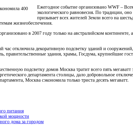
Ежегодное событие организовано WWF – Все
экологического равновесия. По традиции, оно
призывает всех жителей Земли всего на шестьд
стемам жизнеобеспечения.
рганизовано в 2007 году только на австралийском континенте, 
лый час отключила декоративную подсветку зданий и сооружений
ль, правительственные здания, храмы, Госдума, крупнейшие гос
жественную подсветку домов Москва тратит всего пять мегаватт
ргетического департамента столицы, дало добровольное отключе
артамента, Москва сэкономила только триста десять мегаватт.
ого питания
ской мощности
ного дома за городом