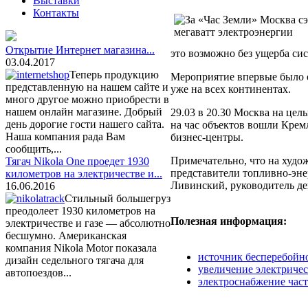
Выставки
Контакты
Открытие Интернет магазина...
это возможно без ущерба си
03.04.2017
Теперь продукцию
Мероприятие впервые было о
представленную на нашем сайте и
уже на всех континентах.
много другое можно приобрести в
нашем онлайн магазине. Добрый
29.03 в 20.30 Москва на це
день дорогие гости нашего сайта.
на час объектов вошли Крем
Наша компания рада Вам
бизнес-центры.
сообщить,...
Примечательно, что на худо
Тягач Nikola One проедет 1930
представители топливно-эне
километров на электричестве и...
Ливинский, руководитель деп
16.06.2016
Стильный большегруз
преодолеет 1930 километров на
Полезная информация:
электричестве и газе — абсолютно
бесшумно. Американская
компания Nikola Motor показала
источник бесперебойн
дизайн седельного тягача для
увеличение электриче
автопоездов...
электроснабжение част