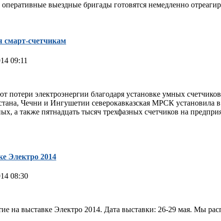
 оперативные выездные бригады готовятся немедленно отреаги
я смарт-счетчикам
14 09:11
т потери электроэнергии благодаря установке умных счетчико
естана, Чечни и Ингушетии северокавказская МРСК установила в
ых, а также пятнадцать тысяч трехфазных счетчиков на предпр
е Электро 2014
14 08:30
ие на выставке Электро 2014. Дата выставки: 26-29 мая. Мы ра